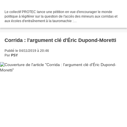
Le collectif PROTEC lance une pétition en vue d'encourager le monde
politique à légiférer sur la question de l'accès des mineurs aux corridas et
aux écoles d'entraînement à la tauromachie :
https://www.mesopinions.com/petition/animaux/soutenons-interdiction-
corridas-aux-mineurs/79024....
Corrida : l'argument clé d'Éric Dupond-Moretti
Publié le 04/11/2019 à 20:46
Par
PSY