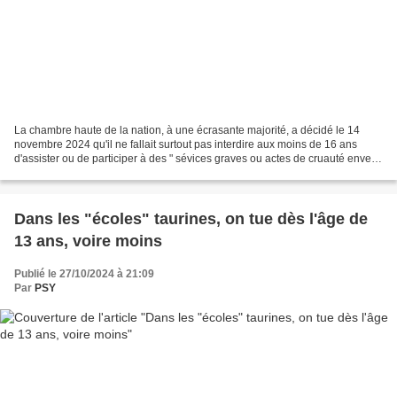
La chambre haute de la nation, à une écrasante majorité, a décidé le 14
novembre 2024 qu'il ne fallait surtout pas interdire aux moins de 16 ans
d'assister ou de participer à des " sévices graves ou actes de cruauté envers
les animaux " ► Dans un premier...
Dans les "écoles" taurines, on tue dès l'âge de
13 ans, voire moins
Publié le 27/10/2024 à 21:09
Par
PSY