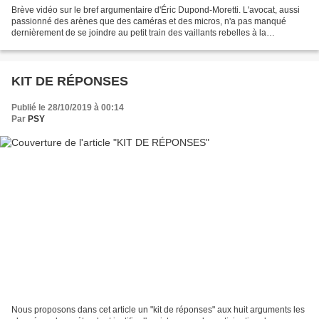
Brève vidéo sur le bref argumentaire d'Éric Dupond-Moretti. L'avocat, aussi
passionné des arènes que des caméras et des micros, n'a pas manqué
dernièrement de se joindre au petit train des vaillants rebelles à la
perspective d'une interdiction des corridas...
KIT DE RÉPONSES
Publié le 28/10/2019 à 00:14
Par
PSY
Nous proposons dans cet article un "kit de réponses" aux huit arguments les