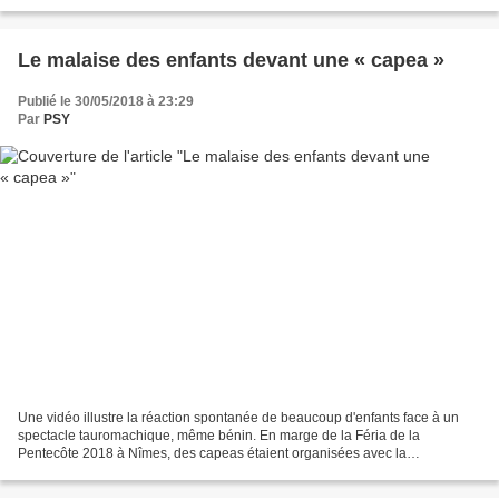
à la suppression des corridas avec piques,...
Le malaise des enfants devant une « capea »
Publié le 30/05/2018 à 23:29
Par
PSY
Une vidéo illustre la réaction spontanée de beaucoup d'enfants face à un
spectacle tauromachique, même bénin. En marge de la Féria de la
Pentecôte 2018 à Nîmes, des capeas étaient organisées avec la
participation d’écoles de tauromachie du coin. Les capeas...