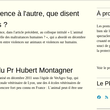
ence à l'autre, que disent
À pr
s ?
Les premi
bien sûr 
nce, dans l'article précédent, au colloque intitulé « L'animal
spectacle
nelle des maltraitances humaines ? », qui a abordé en décembre
cruauté e
en entre violences sur animaux et violences sur humains.
souci de 
la protect
du Pr Hubert Montagner
Voir le p
anisé en décembre 2011 sous l'égide de VetAgro Sup, qui
Le P
nale vétérinaire de Lyon, une des 4 écoles vétérinaires de
encore fort peu connu en France : L'animal peut-il être une