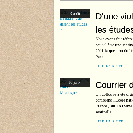
D'une viol
3 août
les étude
Nous avons fait référe
peut-il être une senti
2011 la question du li
Parmi...
LIRE LA SUITE
Courrier 
16 janv.
Un colloque a été org
comprend l'École natio
France , sur un thème 
sentinelle...
LIRE LA SUITE