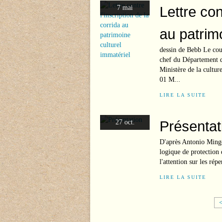
Lettre con
7 mai
au patrimo
dessin de Bebb Le cour
chef du Département du
Ministère de la cultu
01 M...
LIRE LA SUITE
Présentat
27 oct.
D'après Antonio Mingot
logique de protection d
l'attention sur les répe
LIRE LA SUITE