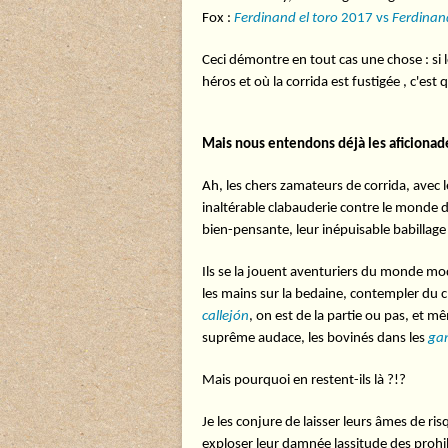
Fox :
Ferdinand el toro
2017 vs
Ferdinand
Ceci démontre en tout cas une chose : si l
héros et où la corrida est fustigée , c'est q
Mais nous entendons déjà les aficionade
Ah, les chers zamateurs de corrida, avec l
inaltérable clabauderie contre le monde d
bien-pensante, leur inépuisable babillage c
Ils se la jouent aventuriers du monde mode
les mains sur la bedaine, contempler du c
callejón
, on est de la partie ou pas, et m
suprême audace, les bovinés dans les
ga
Mais pourquoi en restent-ils là ?!?
Je les conjure de laisser leurs âmes de ris
exploser leur damnée lassitude des prohib