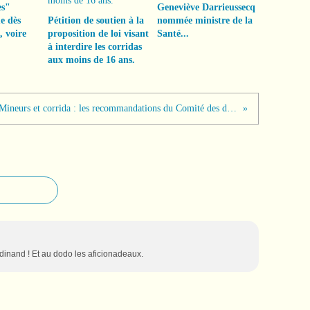
es"
Geneviève Darrieussecq
e dès
Pétition de soutien à la
nommée ministre de la
, voire
proposition de loi visant
Santé...
à interdire les corridas
aux moins de 16 ans.
Mineurs et corrida : les recommandations du Comité des droits de l’enfant à l’Espagne
dinand ! Et au dodo les aficionadeaux.