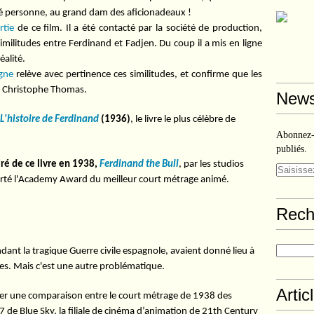
né personne, au grand dam des aficionadeaux !
rtie
de ce film. Il a été contacté par la société de production,
 similitudes entre Ferdinand et Fadjen. Du coup il a mis en ligne
éalité.
gne
relève avec pertinence ces similitudes, et confirme que les
ec Christophe Thomas.
News
L'histoire de Ferdinand
(1936)
, le livre le plus célèbre de
Abonnez-v
publiés.
ré de ce livre en 1938,
Ferdinand the Bull
, par les studios
rté l'Academy Award du meilleur court métrage animé.
Rech
endant la tragique Guerre civile espagnole, avaient donné lieu à
res. Mais c'est une autre problématique.
Artic
er une comparaison entre le court métrage de 1938 des
7 de Blue Sky, la filiale de cinéma d’animation de 21th Century