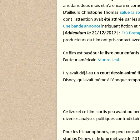
ans dans deux mois et n'a encore encor
D'ailleurs Christophe Thomas
salue la so
dont l'attention avait été attirée par les
une bande annonce
intriquant fiction et r
[
Addendum le 21/12/2017
] :
Fr3 Breta
producteurs du film ont pris contact av
Ce film est basé sur
le livre pour enfants
l'auteur américain
Munro Leaf
.
Il y avait déjà eu un
court dessin animé ti
Disney, qui avait même à l'époque rempo
Ce livre et ce film, sortis peu avant ou p
diverses analyses politiques contradictoi
Pour les hispanophones, on peut consult
studios Disney, et le long métrage de 201