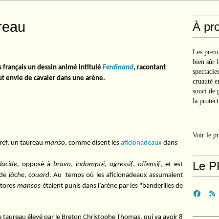
reau
À pr
Les premi
bien sûr 
 français un dessin animé intitulé
Ferdinand
, racontant
spectacle
out envie de cavaler dans une arène.
cruauté e
souci de 
la protect
Voir le p
ref, un taureau
manso
, comme disent les
aficionadeaux
dans
Le P
lacide
, opposé à
bravo
,
indompté
,
agressif
,
offensif
, et est
 de
lâche
,
couard
. Au temps où les aficionadeaux assumaient
 toros
mansos
étaient punis dans l’arène par les "banderilles de
le taureau élevé par le Breton Christophe Thomas, qui va avoir 8