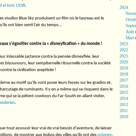
 el toro
1938
.
2024
Nove
es studios Blue Sky produisent un film où le taureau est le
Octob
u'ils ont bien senti l'air du temps...
Septe
Août
Mars
aux s'égosiller contre la « disneyfication » du monde !
2023
2022
2021
eur inlassable jactance contre la pensée disneyfiée, leur
2020
es bisounours, leur sempiternelle ritournelle contre la société
2019
ontre la civilisation aseptisée !
2018
2017
rne au motif qu'ils vont poser leurs fesses sur les gradins et,
2016
harcutage de ruminants. Il y en a même qui se risquent dans le
2015
ême qui se la pètent cowboys du Far-South en allant visiter,
2014
naderías
.
2012
2011
2010
que-tout assouvir leur vrai de vrai besoin d'aventure, de laisser
itions, de montrer aux bobos des villes qu'ils ont des
cojones
.