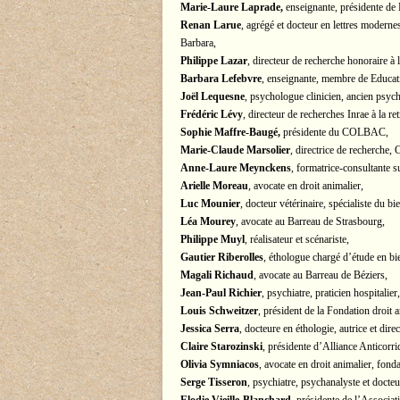
Marie-Laure Laprade,
enseignante, présidente de 
Renan Larue
, agrégé et docteur en lettres modernes
Barbara,
Philippe Lazar
, directeur de recherche honoraire à 
Barbara Lefebvre
, enseignante, membre de Educat
Joël Lequesne
, psychologue clinicien, ancien psych
Frédéric Lévy
, directeur de recherches Inrae à la ret
Sophie Maffre-Baugé,
présidente du COLBAC,
Marie-Claude Marsolier
, directrice de recherch
Anne-Laure Meynckens
, formatrice-consultante s
Arielle Moreau
, avocate en droit animalier,
Luc Mounier
, docteur vétérinaire, spécialiste du b
Léa Mourey
, avocate au Barreau de Strasbourg,
Philippe Muyl
, réalisateur et scénariste,
Gautier Riberolles
, éthologue chargé d’étude en bi
Magali Richaud
, avocate au Barreau de Béziers,
Jean-Paul Richier
, psychiatre, praticien hospitali
Louis Schweitzer
, président de la Fondation droit a
Jessica Serra
, docteure en éthologie, autrice et direc
Claire Starozinski
, présidente d’Alliance Anticorri
Olivia Symniacos
, avocate en droit animalier, fon
Serge Tisseron
, psychiatre, psychanalyste et docte