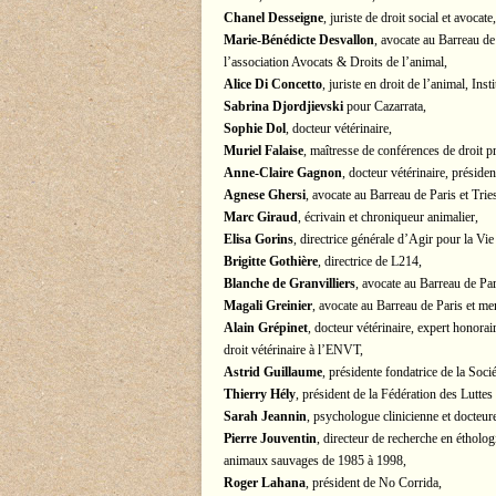
Chanel Desseigne
, juriste de droit social et avocate,
Marie-Bénédicte Desvallon
, avocate au Barreau d
l’association Avocats & Droits de l’animal,
Alice Di Concetto
, juriste en droit de l’animal, Ins
Sabrina Djordjievski
pour Cazarrata,
Sophie Dol
, docteur vétérinaire,
Muriel Falaise
, maîtresse de conférences de droit p
Anne-Claire Gagnon
, docteur vétérinaire, présid
Agnese Ghersi
, avocate au Barreau de Paris et Trie
Marc Giraud
, écrivain et chroniqueur animalier,
Elisa Gorins
, directrice générale d’Agir pour la Vi
Brigitte Gothière
, directrice de L214,
Blanche de Granvilliers
, avocate au Barreau de Pa
Magali Greinier
, avocate au Barreau de Paris et me
Alain Grépinet
, docteur vétérinaire, expert honorai
droit vétérinaire à l’ENVT,
Astrid Guillaume
, présidente fondatrice de la Soc
Thierry Hély
, président de la Fédération des Luttes
Sarah Jeannin
, psychologue clinicienne et docteur
Pierre Jouventin
, directeur de recherche en éthol
animaux sauvages de 1985 à 1998,
Roger Lahana
, président de No Corrida,