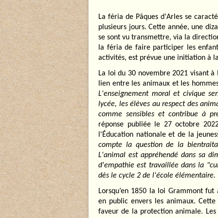
La féria de Pâques d'Arles se caract
plusieurs jours. Cette année, une di
se sont vu transmettre, via la directi
la féria de faire participer les enfan
activités, est prévue une initiation à 
La loi du 30 novembre 2021 visant à l
lien entre les animaux et les hommes
L'enseignement moral et civique sens
lycée, les élèves au respect des ani
comme sensibles et contribue à pr
réponse publiée le 27 octobre 2022
l'Éducation nationale et de la jeune
compte la question de la bientrait
L'animal est appréhendé dans sa dime
d'empathie est travaillée dans la "cu
dès le cycle 2 de l'école élémentaire.
Lorsqu’en 1850 la loi Grammont fut a
en public envers les animaux. Cette 
faveur de la protection animale. Les