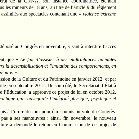
néral de la CNNA, son instance coordinatrice, étendait
ous les mineurs de 18 ans, au titre de l’article 9 du règlement
nt assimilés aux spectacles contenant une «
violence extrême
 déposé au Congrès en novembre, visant à interdire l’accès
ent que «
Le fait d’assister à des maltraitances animales
ers la désensibilisation et l’imitation des comportements, en
prendre.
»
sion de la Culture et du Patrimoine en janvier 2012, et par
le en septembre 2012. De son côté, le Secrétariat d’État à
e l’Éducation, a approuvé ce projet de loi en octobre 2012,
politique qui sauvegarde l’intégrité physique, psychique et
 mis à l’ordre du jour pour être soumis au vote du Congrès.
e pas à ses manœuvres : ainsi, fin novembre, le nouveau
lture a demandé le retour en Commission de ce projet de