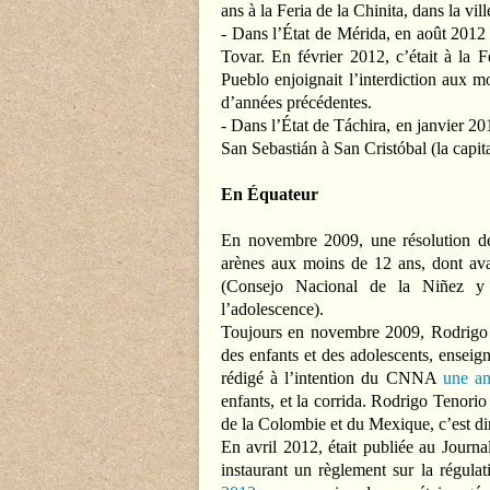
ans à la Feria de la Chinita, dans la vil
- Dans l’État de Mérida, en août 2012 
Tovar. En février 2012, c’était à la F
Pueblo enjoignait l’interdiction aux m
d’années précédentes.
- Dans l’État de Táchira, en janvier 201
San Sebastián à San Cristóbal (la capita
En Équateur
En novembre 2009, une résolution de 
arènes aux moins de 12 ans, dont av
(Consejo Nacional de la Niñez y A
l’adolescence).
Toujours en novembre 2009, Rodrigo T
des enfants et des adolescents, enseign
rédigé à l’intention du CNNA
une an
enfants, et la corrida. Rodrigo Tenorio 
de la Colombie et du Mexique, c’est dir
En avril 2012, était publiée au Journ
instaurant un règlement sur la régula