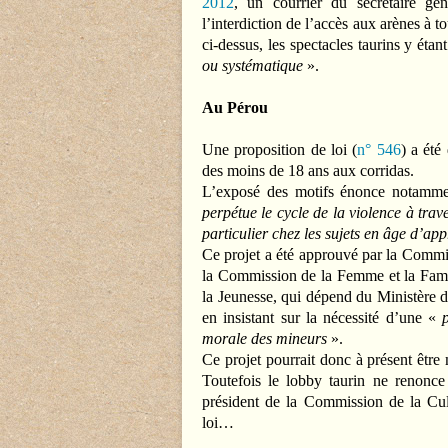
2012
, un courrier du secrétaire gé
l’interdiction de l’accès aux arènes à t
ci-dessus, les spectacles taurins y éta
ou systématique
».
Au Pérou
Une proposition de loi (
n° 546
) a été
des moins de 18 ans aux corridas.
L’exposé des motifs énonce notamm
perpétue le cycle de la violence à trav
particulier chez les sujets en âge d’ap
Ce projet a été approuvé par la Commis
la Commission de la Femme et la Famil
la Jeunesse, qui dépend du Ministère d
en insistant sur la nécessité d’une «
morale des mineurs
».
Ce projet pourrait donc à présent être
Toutefois le lobby taurin ne renonc
président de la Commission de la Cu
loi…