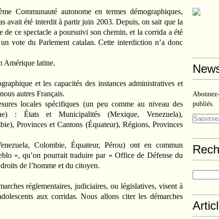
xième Communauté autonome en termes démographiques,
 avait été interdit à partir juin 2003. Depuis, on sait que la
e de ce spectacle a poursuivi son chemin, et la corrida a été
un vote du Parlement catalan. Cette interdiction n’a donc
en Amérique latine.
News
raphique et les capacités des instances administratives et
r nous autres Français.
Abonnez-v
mesures locales spécifiques (un peu comme au niveau des
publiés.
) : États et Municipalités (Mexique, Venezuela),
bie), Provinces et Cantons (Équateur), Régions, Provinces
nezuela, Colombie, Équateur, Pérou) ont en commun
Rech
eblo », qu’on pourrait traduire par « Office de Défense du
 droits de l’homme et du citoyen.
ches réglementaires, judiciaires, ou législatives, visent à
adolescents aux corridas. Nous allons citer les démarches
Artic