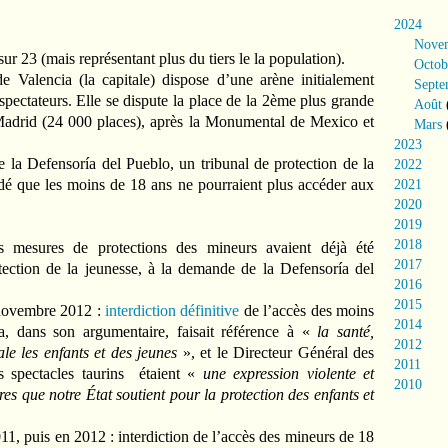
2024
Nove
sur 23 (mais représentant plus du tiers le la population).
Octob
e Valencia (la capitale) dispose d’une arène initialement
Septe
spectateurs. Elle se dispute la place de la 2ème plus grande
Août
adrid (24 000 places), après la Monumental de Mexico et
Mars
2023
la Defensoría del Pueblo, un tribunal de protection de la
2022
dé que les moins de 18 ans ne pourraient plus accéder aux
2021
2020
2019
2018
es mesures de protections des mineurs avaient déjà été
2017
tection de la jeunesse, à la demande de la Defensoría del
2016
2015
 novembre 2012 :
interdiction définitive
de l’accès des moins
2014
, dans son argumentaire, faisait référence à «
la santé,
2012
ale les enfants et des jeunes
», et le Directeur Général des
2011
s spectacles taurins
étaient «
une expression violente et
2010
res que notre État soutient pour la protection des enfants et
11, puis en 2012 : interdiction de l’accès des mineurs de 18